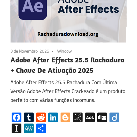
3 de Novembro, 2025
Window
Adobe After Effects 25.5 Rachadura
+ Chave De Ativação 2025
Adobe After Effects 25.5 Rachadura Com Última
Versão Adobe After Effects Crackeado é um produto
perfeito com várias funções incomuns.
Facebook
Tumblr
Reddit
LinkedIn
Blogger
BibSonomy
AOL
Digg
Diig
Mail
Instapaper
MeWe
Share