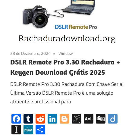
28 de Dezembro, 2024
Window
DSLR Remote Pro 3.30 Rachadura +
Keygen Download Grátis 2025
DSLR Remote Pro 3.30 Rachadura Com Chave Serial
Última Versão DSLR Remote Pro é uma solução
atraente e profissional para
Facebook
Tumblr
Reddit
LinkedIn
Blogger
BibSonomy
AOL
Digg
Diig
Mail
Instapaper
MeWe
Share