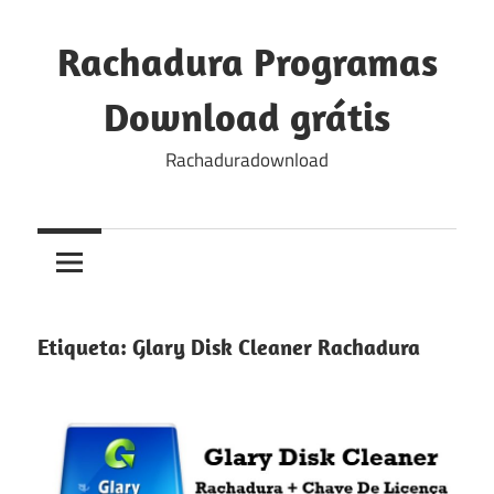
Skip
to
Rachadura Programas
content
Download grátis
Rachaduradownload
Etiqueta:
Glary Disk Cleaner Rachadura