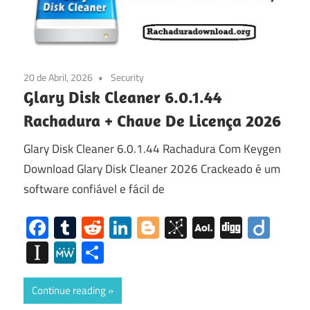
20 de Abril, 2026
Security
Glary Disk Cleaner 6.0.1.44
Rachadura + Chave De Licença 2026
Glary Disk Cleaner 6.0.1.44 Rachadura Com Keygen
Download Glary Disk Cleaner 2026 Crackeado é um
software confiável e fácil de
Facebook
Tumblr
Reddit
LinkedIn
Blogger
BibSonomy
AOL
Digg
Diig
Mail
Instapaper
MeWe
Share
Continue reading