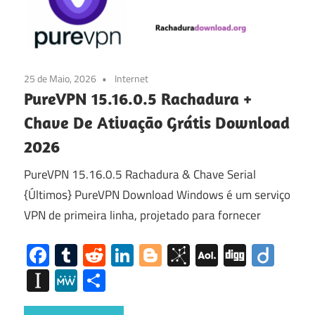
25 de Maio, 2026
Internet
PureVPN 15.16.0.5 Rachadura +
Chave De Ativação Grátis Download
2026
PureVPN 15.16.0.5 Rachadura & Chave Serial
{Últimos} PureVPN Download Windows é um serviço
VPN de primeira linha, projetado para fornecer
Facebook
Tumblr
Reddit
LinkedIn
Blogger
BibSonomy
AOL
Digg
Diig
Mail
Instapaper
MeWe
Share