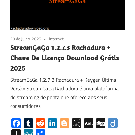
29 de Julho, 2025
Internet
StreamGaGa 1.2.7.3 Rachadura +
Chave De Licença Download Grátis
2025
StreamGaGa 1.2.7.3 Rachadura + Keygen Última
Versão StreamGaGa Rachadura é uma plataforma
de streaming de ponta que oferece aos seus
consumidores
Facebook
Tumblr
Reddit
LinkedIn
Blogger
BibSonomy
AOL
Digg
Diig
Mail
Instapaper
MeWe
Share