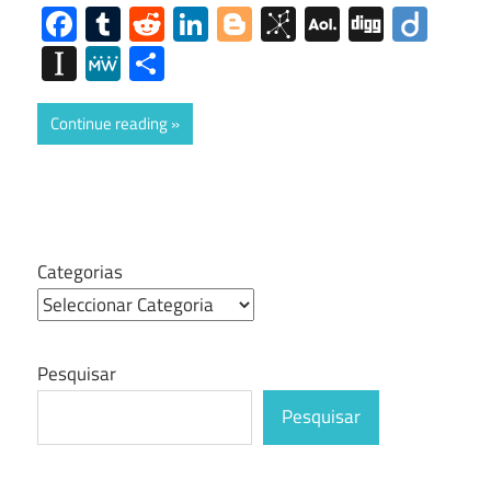
Facebook
Tumblr
Reddit
LinkedIn
Blogger
BibSonomy
AOL
Digg
Diig
Mail
Instapaper
MeWe
Share
Continue reading
Categorias
Pesquisar
Pesquisar