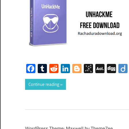
Facebook
Tumblr
Reddit
LinkedIn
Blogger
BibSono
AOL
Dig
Mail
Continue reading
WordPress Theme: Maxwell by ThemeZee.