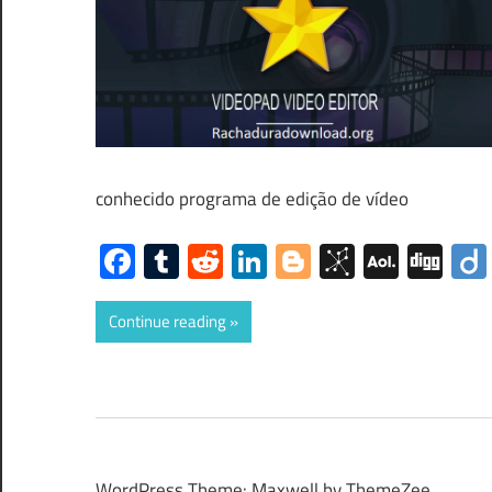
conhecido programa de edição de vídeo
Facebook
Tumblr
Reddit
LinkedIn
Blogger
BibSono
AOL
Dig
Mail
Continue reading
WordPress Theme: Maxwell by ThemeZee.