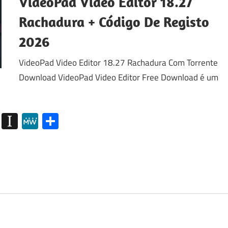
VideoPad Video Editor 18.27
Rachadura + Código De Registo
2026
VideoPad Video Editor 18.27 Rachadura Com Torrente
Download VideoPad Video Editor Free Download é um
my
g
Diigo
Instapaper
MeWe
Share