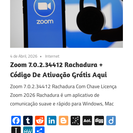
4 de Abril, 2026
Internet
Zoom 7.0.2.34412 Rachadura +
Código De Ativação Grátis Aqui
Zoom 7.0.2.34412 Rachadura Com Chave Licença
Zoom 2026 Rachadura é um aplicativo de
comunicação suave e rápido para Windows, Mac
Facebook
Tumblr
Reddit
LinkedIn
Blogger
BibSonomy
AOL
Digg
Diig
Mail
Instapaper
MeWe
Share