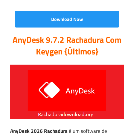
Download Now
AnyDesk 9.7.2 Rachadura Com
Keygen {Últimos}
AnyDesk 2026 Rachadura
é um software de