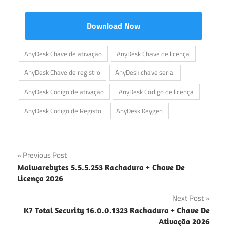
Download Now
AnyDesk Chave de ativação
AnyDesk Chave de licença
AnyDesk Chave de registro
AnyDesk chave serial
AnyDesk Código de ativação
AnyDesk Código de licença
AnyDesk Código de Registo
AnyDesk Keygen
Navegação
Previous Post
Malwarebytes 5.5.5.253 Rachadura + Chave De
de
Licença 2026
artigos
Next Post
K7 Total Security 16.0.0.1323 Rachadura + Chave De
Ativação 2026