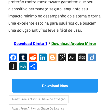
proteção contra ransomware garantem que seu
dispositivo permaneça seguro, enquanto seu
impacto mínimo no desempenho do sistema o torna
uma excelente escolha para usuários que buscam
uma solução antivírus leve e fácil de usar.
Download Direto 1
/
Download Arquivo Mirror
Facebook
Tumblr
Reddit
LinkedIn
Blogger
BibSonomy
AOL
Digg
Diig
Mail
Instapaper
MeWe
Share
Download Now
Avast Free Antivirus Chave de ativação
Avast Free Antivirus Chave De Licença