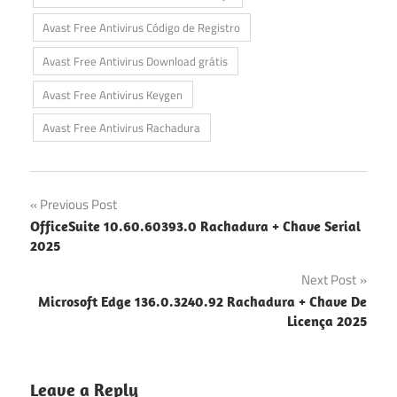
Avast Free Antivirus Código de Registro
Avast Free Antivirus Download grátis
Avast Free Antivirus Keygen
Avast Free Antivirus Rachadura
Navegação
Previous Post
OfficeSuite 10.60.60393.0 Rachadura + Chave Serial
de
2025
artigos
Next Post
Microsoft Edge 136.0.3240.92 Rachadura + Chave De
Licença 2025
Leave a Reply