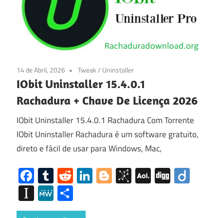
14 de Abril, 2026
Tweak
/
Uninstaller
IObit Uninstaller 15.4.0.1
Rachadura + Chave De Licença 2026
IObit Uninstaller 15.4.0.1 Rachadura Com Torrente
IObit Uninstaller Rachadura é um software gratuito,
direto e fácil de usar para Windows, Mac,
Facebook
Tumblr
Reddit
LinkedIn
Blogger
BibSonomy
AOL
Digg
Diig
Mail
Instapaper
MeWe
Share