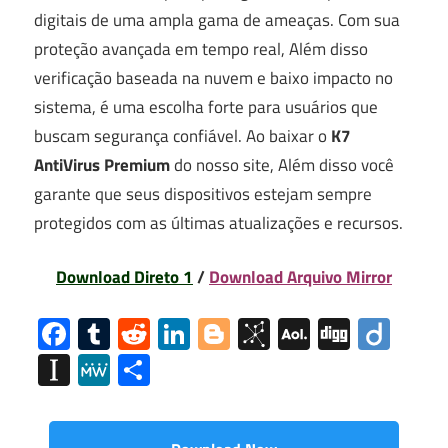
digitais de uma ampla gama de ameaças. Com sua
proteção avançada em tempo real, Além disso
verificação baseada na nuvem e baixo impacto no
sistema, é uma escolha forte para usuários que
buscam segurança confiável. Ao baixar o
K7
AntiVirus Premium
do nosso site, Além disso você
garante que seus dispositivos estejam sempre
protegidos com as últimas atualizações e recursos.
Download Direto 1
/
Download Arquivo Mirror
Facebook
Tumblr
Reddit
LinkedIn
Blogger
BibSonomy
AOL
Digg
Diig
Mail
Instapaper
MeWe
Share