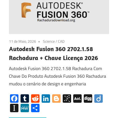
11 de Maio, 2026
Science / CAD
Autodesk Fusion 360 2702.1.58
Rachadura + Chave Licença 2026
Autodesk Fusion 360 2702.1.58 Rachadura Com
Chave Do Produto Autodesk Fusion 360 Rachadura
mudou o cenário de design e engenharia
Facebook
Tumblr
Reddit
LinkedIn
Blogger
BibSonomy
AOL
Digg
Diig
Mail
Instapaper
MeWe
Share