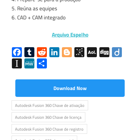
Reúna as equipes
CAD + CAM integrado
Arquivo Espelho
Facebook
Tumblr
Reddit
LinkedIn
Blogger
BibSonomy
AOL
Digg
Diig
Mail
Instapaper
MeWe
Share
Download Now
Autodesk Fusion 360 Chave de ativação
Autodesk Fusion 360 Chave de licença
Autodesk Fusion 360 Chave de registro