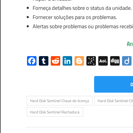
Forneça detalhes sobre o status da unidade.
Fornecer soluções para os problemas.
Alertas sobre problemas ou problemas receb
Ar
Facebook
Tumblr
Reddit
LinkedIn
Blogger
BibSono
AOL
Dig
Mail
D
Hard Disk Sentinel Chave de licença
Hard Disk Sentinel C
Hard Disk Sentinel Rachadura