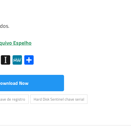
idos.
quivo Espelho
my
g
Diigo
Instapaper
MeWe
Share
ownload Now
have de registro
Hard Disk Sentinel chave serial