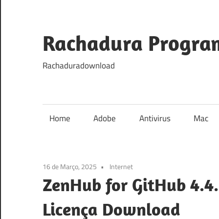
Skip
to
content
Rachadura Progra
Rachaduradownload
Home
Adobe
Antivirus
Mac
16 de Março, 2025
Internet
ZenHub for GitHub 4.4
Licença Download